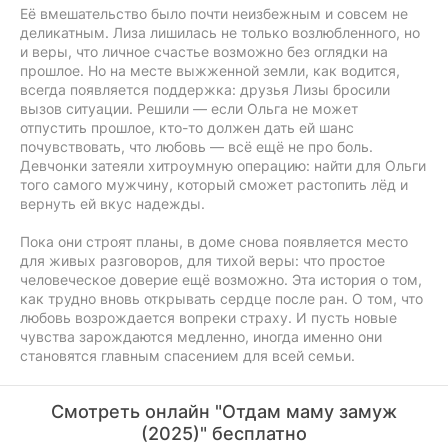
Её вмешательство было почти неизбежным и совсем не
деликатным. Лиза лишилась не только возлюбленного, но
и веры, что личное счастье возможно без оглядки на
прошлое. Но на месте выжженной земли, как водится,
всегда появляется поддержка: друзья Лизы бросили
вызов ситуации. Решили — если Ольга не может
отпустить прошлое, кто-то должен дать ей шанс
почувствовать, что любовь — всё ещё не про боль.
Девчонки затеяли хитроумную операцию: найти для Ольги
того самого мужчину, который сможет растопить лёд и
вернуть ей вкус надежды.
Пока они строят планы, в доме снова появляется место
для живых разговоров, для тихой веры: что простое
человеческое доверие ещё возможно. Эта история о том,
как трудно вновь открывать сердце после ран. О том, что
любовь возрождается вопреки страху. И пусть новые
чувства зарождаются медленно, иногда именно они
становятся главным спасением для всей семьи.
Смотреть онлайн "Отдам маму замуж
(2025)" бесплатно