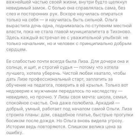
важнейшей частью своей жизни, внутри будто щелкнул
невидимый замок. С болью она справлялась сама, без
слез и посторонних рук. Вскоре научилась опираться
только на себя — и научилась быть сильной. Ольга
вырастила дочь одна, поднималась по ступеням местной
власти, пока не стала главой муниципалитета в Тихоново.
Здесь каждый встречал ее с уважительной улыбкой: не
только начальник, но и человек с принципиально добрым
сердцем.
Ее слабостью почти всегда была Лиза. Для дочери она и
солнце, и щит, и строгий судья — потому что хотела
лучшего, хотела уберечь. Чистой любви хватало, чтобы
дать Лизе профессиональный старт, заплатить за
обучение на педагога, поверить в её крылья. Только вот
недоверие к мужчинам передалось по наследству —
невидимо, но прочно. У Лизы своя мечта: школа, семья,
спокойное счастье. Она даже полюбила. Аркадий —
добрый, умный, работает под началом самой Ольги. Лиза
строила планы: дом, свадебное платье, быстрые прогулки
босиком после дождя. Но Ольга вновь видела угрозу.
Истории ведь повторяются. Слишком велика цена за
ошибку.