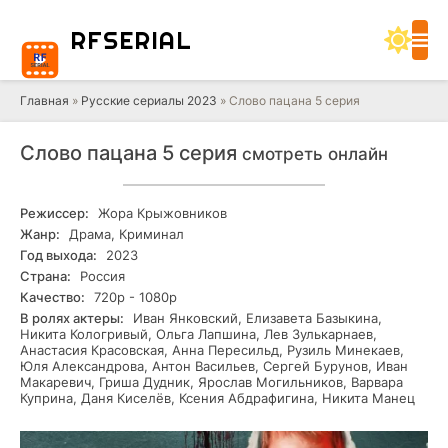
RF
SERIAL
Главная
»
Русские сериалы 2023
» Слово пацана 5 серия
Слово пацана 5 серия
смотреть онлайн
Режиссер:
Жора Крыжовников
Жанр:
Драма, Криминал
Год выхода:
2023
Страна:
Россия
Качество:
720р - 1080р
В ролях актеры:
Иван Янковский, Елизавета Базыкина,
Никита Кологривый, Ольга Лапшина, Лев Зулькарнаев,
Анастасия Красовская, Анна Пересильд, Рузиль Минекаев,
Юля Александрова, Антон Васильев, Сергей Бурунов, Иван
Макаревич, Гриша Дудник, Ярослав Могильников, Варвара
Куприна, Даня Киселёв, Ксения Абдрафигина, Никита Манец