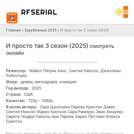
RF
SERIAL
Главная
»
Зарубежные 2025
» И просто так 3 сезон (2025)
И просто так 3 сезон (2025)
смотреть
онлайн
Режиссер:
Майкл Патрик Кинг, Синтия Никсон, Джиллиан
Робеспьер
Жанр:
драма, мелодрама, комедия
Год выхода:
2025
Страна:
США
Качество:
720р - 1080р
В ролях актеры:
Сара Джессика Паркер Кристин Дэвис
Синтия Никсон Марио Кантоне Сара Рамирес Эван Хэндлер
Сарита Чоудри Николь Ари Паркер Карен Питтман Алекса
Суинтон
Прошло двадцать лет. Нью-Йорк уже не тот: поспешные