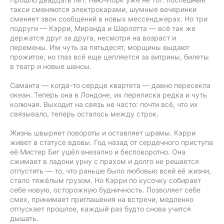
такси сменяются электрокарами, шумные вечеринки
сменяет звон сообщений в новых мессенджерах. Но три
подруги — Кэрри, Миранда и Шарлотта — всё так же
держатся друг за друга, несмотря на возраст и
перемены. Им чуть за пятьдесят, морщины выдают
прожитое, но глаз всё еще цепляется за витрины, билеты
в театр и новые шансы.
Саманта — когда-то сердце квартета — давно пересекла
океан. Теперь она в Лондоне, их переписка редка и чуть
колючая. Выходит на связь не часто: почти всё, что их
связывало, теперь осталось между строк.
Жизнь швыряет повороты и оставляет шрамы. Кэрри
живет в статусе вдовы. Год назад от сердечного приступа
её Мистер Биг ушёл внезапно и бесповоротно. Она
сжимает в ладони урну с прахом и долго не решается
отпустить — то, что раньше было любовью всей её жизни,
стало тяжёлым грузом. Но Кэрри по кусочку собирает
себе новую, осторожную будничность. Позволяет себе
смех, принимает приглашения на встречи, медленно
отпускает прошлое, каждый раз будто снова учится
дышать.