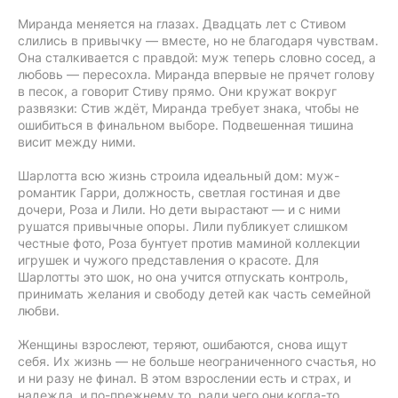
Миранда меняется на глазах. Двадцать лет с Стивом
слились в привычку — вместе, но не благодаря чувствам.
Она сталкивается с правдой: муж теперь словно сосед, а
любовь — пересохла. Миранда впервые не прячет голову
в песок, а говорит Стиву прямо. Они кружат вокруг
развязки: Стив ждёт, Миранда требует знака, чтобы не
ошибиться в финальном выборе. Подвешенная тишина
висит между ними.
Шарлотта всю жизнь строила идеальный дом: муж-
романтик Гарри, должность, светлая гостиная и две
дочери, Роза и Лили. Но дети вырастают — и с ними
рушатся привычные опоры. Лили публикует слишком
честные фото, Роза бунтует против маминой коллекции
игрушек и чужого представления о красоте. Для
Шарлотты это шок, но она учится отпускать контроль,
принимать желания и свободу детей как часть семейной
любви.
Женщины взрослеют, теряют, ошибаются, снова ищут
себя. Их жизнь — не больше неограниченного счастья, но
и ни разу не финал. В этом взрослении есть и страх, и
надежда, и по-прежнему то, ради чего они когда-то