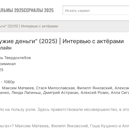
ЛЬМЫ 2025
СЕРИАЛЫ 2025
ги" (2025) | Интервью с актёрами
ужие деньги" (2025) | Интервью с актёрами
нлайн
ь Твердохлебов
криминал
25
 - 1080р
Максим Матвеев, Стася Милославская, Филипп Янковский, Алекса
ценко, Линда Лапиньш, Дмитрий Астрахан, Алексей Розин, Алла Сиг
ло на пользу роли. Здесь приветствовали несовершенство, в эт
ьгах»? Максим Матвеев, Филипп Янковский, Гоша Куценко и Ал