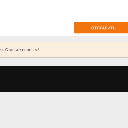
ОТПРАВИТЬ
ет. Станьте первым!
9
Грань Будущего 2,
Чужие деньги 8
когда выйдет?
серия (2025)