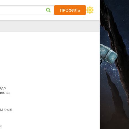
ПРОФИЛЬ
ндр
алова,
ом был
ла