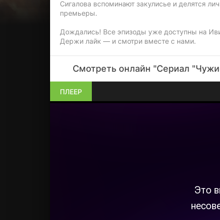
Сигалова вспоминают закулисье и делятся л
премьеры.
Дождались! Все эпизоды уже доступны на Ив
Держи лайк — и смотри вместе с нами.
Смотреть онлайн "Сериал "Чужие
ПЛЕЕР