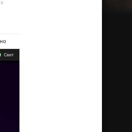
 с
тно
Свет