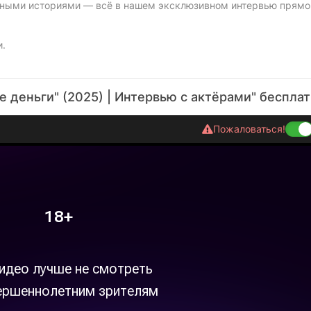
ичными историями — всё в нашем эксклюзивном интервью прямо
и.
 деньги" (2025) | Интервью с актёрами" беспла
Пожаловаться!