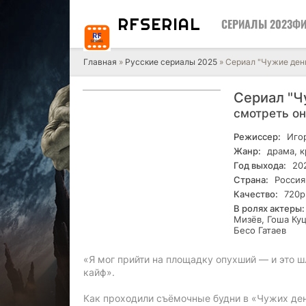
RF
SERIAL
СЕРИАЛЫ 2023
ФИ
Главная
»
Русские сериалы 2025
» Сериал "Чужие день
Сериал "Ч
смотреть о
Режиссер:
Игор
Жанр:
драма, 
Год выхода:
20
Страна:
Россия
Качество:
720р
В ролях актеры:
Мизёв, Гоша Ку
Бесо Гатаев
«Я мог прийти на площадку опухший — и это ш
кайф».
Как проходили съёмочные будни в «Чужих ден