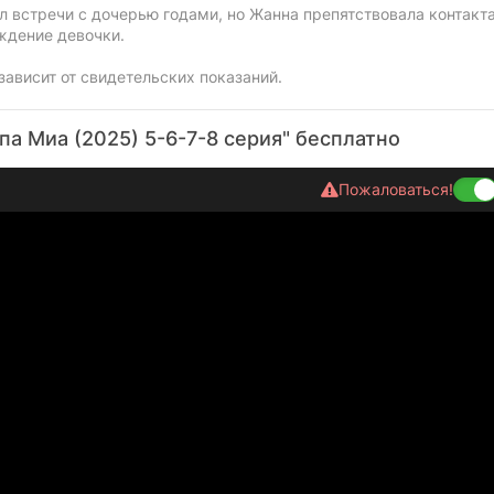
 встречи с дочерью годами, но Жанна препятствовала контакт
ждение девочки.
зависит от свидетельских показаний.
па Миа (2025) 5-6-7-8 серия" бесплатно
Пожаловаться!