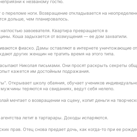
неприязни к незваному гостю.
т о переломе ноги. Возвращение откладывается на неопределе
тся дольше, чем планировалось.
 наглостью завоевателя. Квартира превращается в
ины. Коша задыхается от возмущения — ее дом захватили.
иваются фиаско. Дамы оставляют в интернете уничтожающие о
дают других женщин не тратить время на этого типа.
сыпают Николая письмами. Они просят раскрыть секреты общ
опыт кажется им достойным подражания.
ты". Открывает школу обаяния, обучает учеников индивидуаль
мужчины теряются на свиданиях, ведут себя нелепо.
лай мечтает о возвращении на сцену, копит деньги на творческ
 агентства летит в тартарары. Доходы испаряются.
ских прав. Отец снова предает дочь, как когда-то при ее рожде