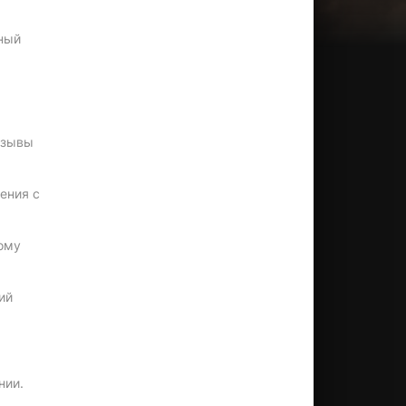
нный
тзывы
ения с
ному
ий
нии.