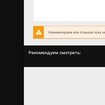
Комментариев или отзывов пока н
Рекомендуем смотреть:
Папа Миа (2025)
Слово пацана 
сезон когда
выйдет? дата