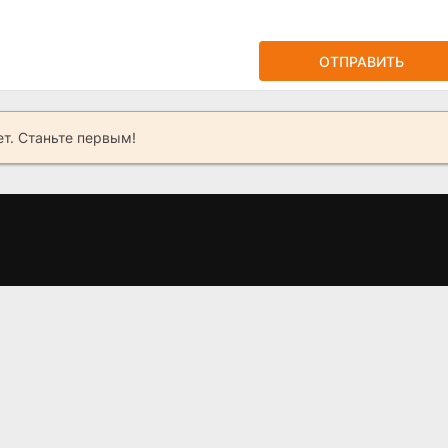
ОТПРАВИТЬ
ет. Станьте первым!
2
Фиктивный брак
Грань Будущего 2,
У
(2024)
когда выйдет?