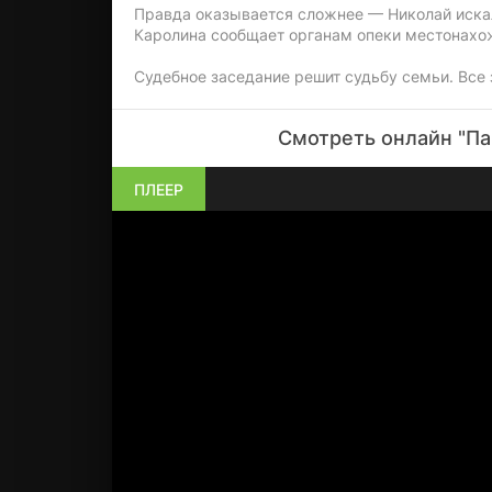
Правда оказывается сложнее — Николай искал
Каролина сообщает органам опеки местонахо
Судебное заседание решит судьбу семьи. Все 
Смотреть онлайн "Па
ПЛЕЕР