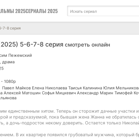
ЛЬМЫ 2025
СЕРИАЛЫ 2025
6-7-8 серия
(2025) 5-6-7-8 серия
смотреть онлайн
сим Пежемский
, драма
25
 - 1080р
Павел Майков Елена Николаева Таисья Калинина Юлия Мельников
а Алексей Матошин Софья Мицкевич Александр Марин Тимофей Ко
льянова
оим единственным хитом. Теперь он сторожит дачные участки и
ерой и предсказуемой, пока бывшая жена Жанна не обратилась 
ь, а дочь-подросток некому доверить. Остается только Никола
нием. В их квартире появился грубоватый мужчина, который б