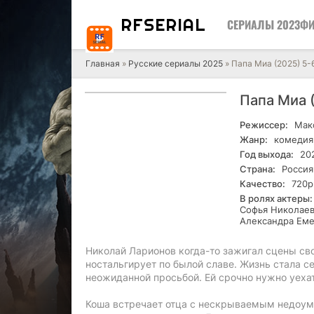
RF
SERIAL
СЕРИАЛЫ 2023
ФИ
Главная
»
Русские сериалы 2025
» Папа Миа (2025) 5-
Папа Миа 
Режиссер:
Мак
Жанр:
комедия
Год выхода:
20
Страна:
Россия
Качество:
720р
В ролях актеры:
Софья Николаев
Александра Еме
Николай Ларионов когда-то зажигал сцены св
ностальгирует по былой славе. Жизнь стала с
неожиданной просьбой. Ей срочно нужно уехат
Коша встречает отца с нескрываемым недоуме