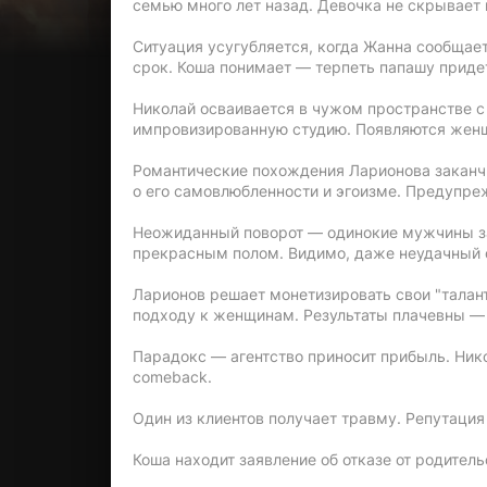
семью много лет назад. Девочка не скрывает 
Ситуация усугубляется, когда Жанна сообщае
срок. Коша понимает — терпеть папашу приде
Николай осваивается в чужом пространстве с
импровизированную студию. Появляются женщ
Романтические похождения Ларионова заканч
о его самовлюбленности и эгоизме. Предупреж
Неожиданный поворот — одинокие мужчины за
прекрасным полом. Видимо, даже неудачный 
Ларионов решает монетизировать свои "талан
подходу к женщинам. Результаты плачевны — 
Парадокс — агентство приносит прибыль. Нико
comeback.
Один из клиентов получает травму. Репутация
Коша находит заявление об отказе от родитель