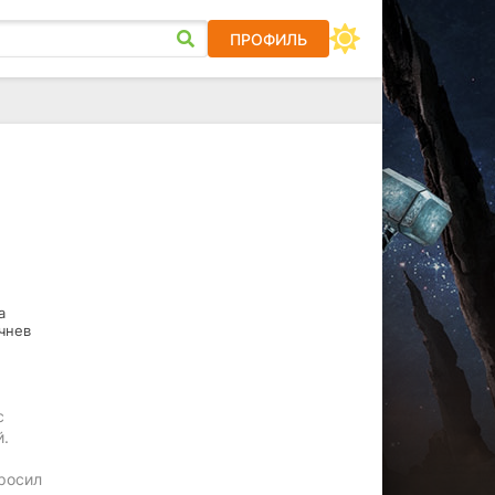
ПРОФИЛЬ
а
чнев
с
й.
росил