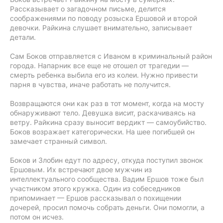
Рассказывает о загадочном письме, делится
соображениями по поводу розыска Ершовой и второй
девочки. Райкина слушает внимательно, записывает
детали.
Сам Боков отправляется с Иваном в криминальный район
города. Напарник все еще не отошел от трагедии —
смерть ребенка выбила его из колеи. Нужно привести
парня в чувства, иначе работать не получится.
Возвращаются они как раз в тот момент, когда на мосту
обнаруживают тело. Девушка висит, раскачиваясь на
ветру. Райкина сразу выносит вердикт — самоубийство.
Боков возражает категорически. На шее погибшей он
замечает странный символ.
Боков и Злобин едут по адресу, откуда поступил звонок
Ершовым. Их встречают двое мужчин из
интеллектуального сообщества. Вадим Ершов тоже был
участником этого кружка. Один из собеседников
припоминает — Ершов рассказывал о похищении
дочерей, просил помочь собрать деньги. Они помогли, а
потом он исчез.