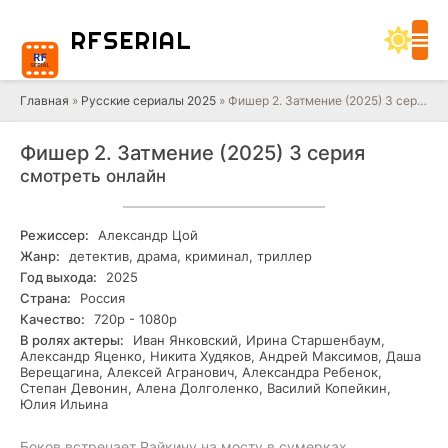
RF
SERIAL
Главная
»
Русские сериалы 2025
» Фишер 2. Затмение (2025) 3 серия
Фишер 2. Затмение (2025) 3 серия
смотреть онлайн
Режиссер:
Александр Цой
Жанр:
детектив, драма, криминал, триллер
Год выхода:
2025
Страна:
Россия
Качество:
720р - 1080р
В ролях актеры:
Иван Янковский, Ирина Старшенбаум,
Александр Яценко, Никита Худяков, Андрей Максимов, Даша
Верещагина, Алексей Агранович, Александра Ребенок,
Степан Девонин, Алена Долголенко, Василий Копейкин,
Юлия Ильина
Боков встречает Райкину на мосту в сумерках.