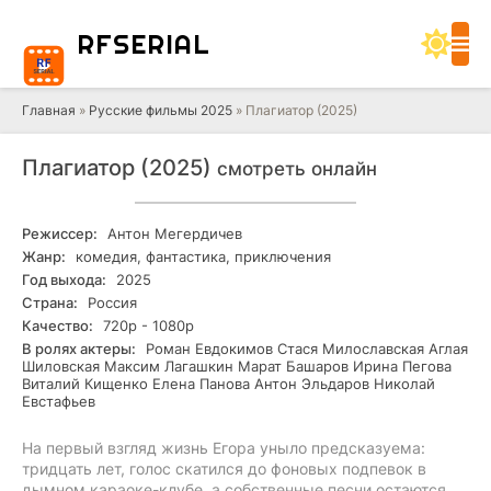
RF
SERIAL
Главная
»
Русские фильмы 2025
» Плагиатор (2025)
Плагиатор (2025)
смотреть онлайн
Режиссер:
Антон Мегердичев
Жанр:
комедия, фантастика, приключения
Год выхода:
2025
Страна:
Россия
Качество:
720р - 1080р
В ролях актеры:
Роман Евдокимов Стася Милославская Аглая
Шиловская Максим Лагашкин Марат Башаров Ирина Пегова
Виталий Кищенко Елена Панова Антон Эльдаров Николай
Евстафьев
На первый взгляд жизнь Егора уныло предсказуема:
тридцать лет, голос скатился до фоновых подпевок в
дымном караоке-клубе, а собственные песни остаются