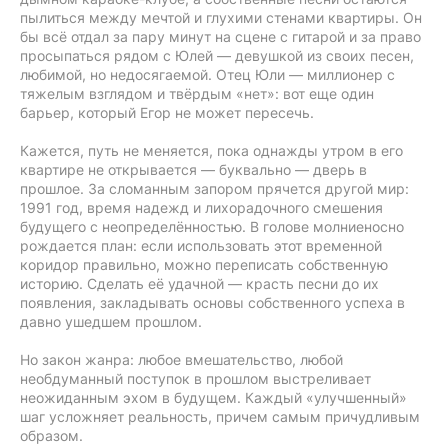
пылиться между мечтой и глухими стенами квартиры. Он
бы всё отдал за пару минут на сцене с гитарой и за право
просыпаться рядом с Юлей — девушкой из своих песен,
любимой, но недосягаемой. Отец Юли — миллионер с
тяжелым взглядом и твёрдым «нет»: вот еще один
барьер, который Егор не может пересечь.
Кажется, путь не меняется, пока однажды утром в его
квартире не открывается — буквально — дверь в
прошлое. За сломанным запором прячется другой мир:
1991 год, время надежд и лихорадочного смешения
будущего с неопределённостью. В голове молниеносно
рождается план: если использовать этот временной
коридор правильно, можно переписать собственную
историю. Сделать её удачной — красть песни до их
появления, закладывать основы собственного успеха в
давно ушедшем прошлом.
Но закон жанра: любое вмешательство, любой
необдуманный поступок в прошлом выстреливает
неожиданным эхом в будущем. Каждый «улучшенный»
шаг усложняет реальность, причем самым причудливым
образом.