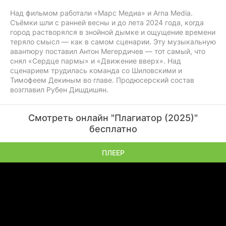
Над фильмом работали «Марс Медиа» и Arna Media.
Съёмки шли с ранней весны и до лета 2024 года, когда
город растворялся в знойной дымке и ощущение времени
теряло смысл — как в самом сценарии. Эту музыкальную
авантюру поставил Антон Мегердичев — тот самый, что
снял «Сердце пармы» и «Движение вверх». Над
сценарием трудилась команда со Шиловскими и
Тимофеем Декиным во главе. Продюсерский состав
возглавил Рубен Дишдишян.
Смотреть онлайн "Плагиатор (2025)"
бесплатно
ПЛЕЕР