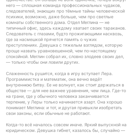
него — сплошная команда профессиональных чудаков,
следователей, знающих про тёмные тайны человеческой
психики, возможно, даже больше, чем про светлые
комнаты собственного дома. Отдел Меглина — не
типичный офис, здесь каждому хватает своих тараканов.
Следователь с глазами, будто прожигающими насквозь,
где за насмешкой прячется память о чужих
преступлениях. Девушка с тяжелым взглядом, которую
проще назвать уравновешенной, чем по-настоящему
спокойной. Меглин собрал их, словно злодеев своих дел,
— только чтобы они ловили других.
Слаженность рушится, когда в игру вступает Лера.
Программистка и математик, она вечно ведёт
внутреннюю битву. Ее не волнует, как стоит держаться в
обществе — для нее важнее уравнения, чем лица. Где-то
на грани, где у обычного человека заканчивается
терпение, у Леры только начинается азарт. Она хорошо
понимает Меглина: и тот, и другая привыкли изобретать
свои законы, если обычные не работают.
Когда-то всё началось совсем иначе. Яркий выпускной на
юридическом. Девушка гибнет, казалось бы, случайно —