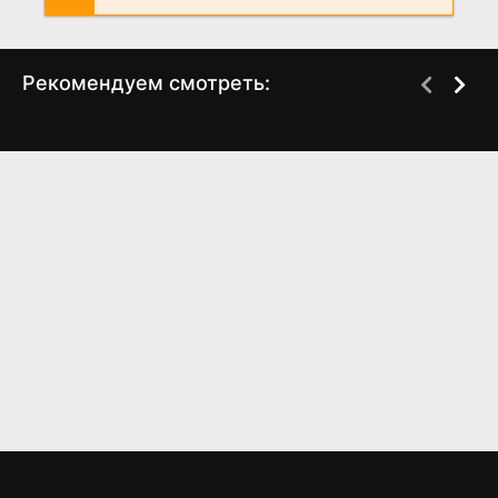
Рекомендуем смотреть:
Загляни ему в голову
Грань Будущего 2,
(2024)
когда выйдет?