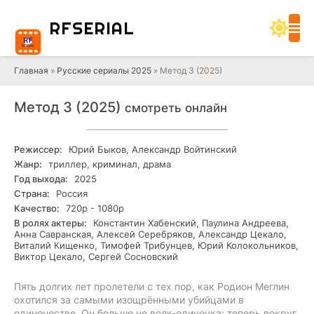
RF
SERIAL
Главная
»
Русские сериалы 2025
» Метод 3 (2025)
Метод 3 (2025)
смотреть онлайн
Режиссер:
Юрий Быков, Александр Войтинский
Жанр:
триллер, криминал, драма
Год выхода:
2025
Страна:
Россия
Качество:
720р - 1080р
В ролях актеры:
Константин Хабенский, Паулина Андреева,
Анна Савранская, Алексей Серебряков, Александр Цекало,
Виталий Кищенко, Тимофей Трибунцев, Юрий Колокольников,
Виктор Цекало, Сергей Сосновский
Пять долгих лет пролетели с тех пор, как Родион Меглин
охотился за самыми изощрёнными убийцами в
одиночестве. Он больше не волк-одиночка; теперь вокруг