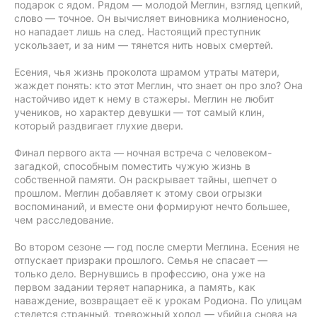
подарок с ядом. Рядом — молодой Меглин, взгляд цепкий,
слово — точное. Он вычисляет виновника молниеносно,
но нападает лишь на след. Настоящий преступник
ускользает, и за ним — тянется нить новых смертей.
Есения, чья жизнь проколота шрамом утраты матери,
жаждет понять: кто этот Меглин, что знает он про зло? Она
настойчиво идет к нему в стажеры. Меглин не любит
учеников, но характер девушки — тот самый клин,
который раздвигает глухие двери.
Финал первого акта — ночная встреча с человеком-
загадкой, способным поместить чужую жизнь в
собственной памяти. Он раскрывает тайны, шепчет о
прошлом. Меглин добавляет к этому свои огрызки
воспоминаний, и вместе они формируют нечто большее,
чем расследование.
Во втором сезоне — год после смерти Меглина. Есения не
отпускает призраки прошлого. Семья не спасает —
только дело. Вернувшись в профессию, она уже на
первом задании теряет напарника, а память, как
наваждение, возвращает её к урокам Родионa. По улицам
стелется странный, тревожный холод — убийца снова на