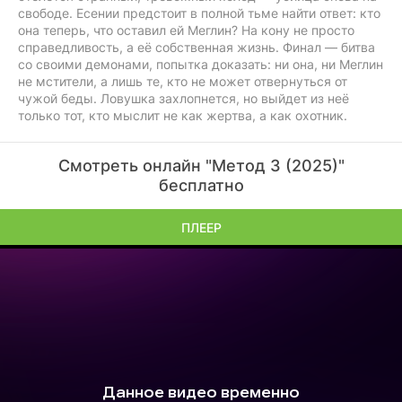
свободе. Есении предстоит в полной тьме найти ответ: кто
она теперь, что оставил ей Меглин? На кону не просто
справедливость, а её собственная жизнь. Финал — битва
со своими демонами, попытка доказать: ни она, ни Меглин
не мстители, а лишь те, кто не может отвернуться от
чужой беды. Ловушка захлопнется, но выйдет из неё
только тот, кто мыслит не как жертва, а как охотник.
Смотреть онлайн "Метод 3 (2025)"
бесплатно
ПЛЕЕР