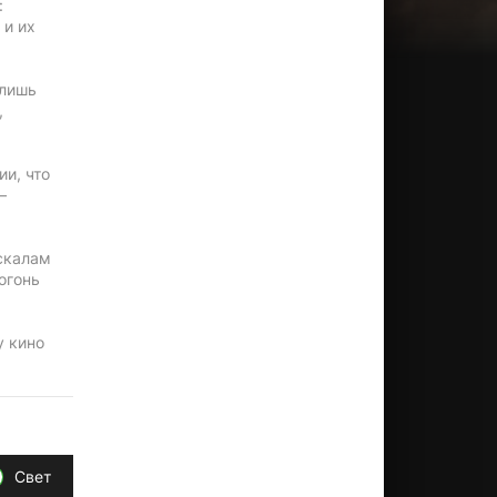
:
 и их
 лишь
,
и, что
—
 скалам
огонь
у кино
Свет