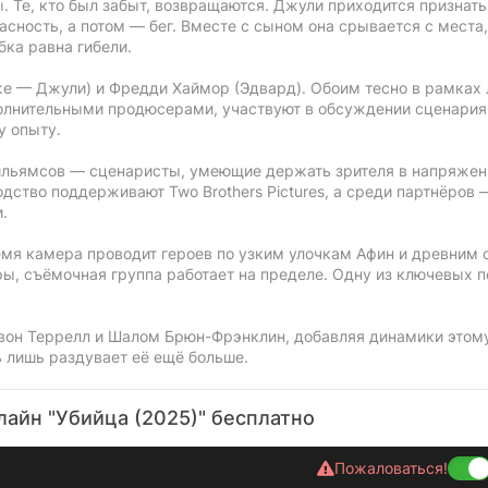
. Те, кто был забыт, возвращаются. Джули приходится признать
асность, а потом — бег. Вместе с сыном она срывается с места,
бка равна гибели.
же — Джули) и Фредди Хаймор (Эдвард). Обоим тесно в рамках
полнительными продюсерами, участвуют в обсуждении сценария
у опыту.
ильямсов — сценаристы, умеющие держать зрителя в напряжени
одство поддерживают Two Brothers Pictures, а среди партнёров 
.
ремя камера проводит героев по узким улочкам Афин и древним
ы, съёмочная группа работает на пределе. Одну из ключевых п
вон Террелл и Шалом Брюн-Фрэнклин, добавляя динамики этом
ь лишь раздувает её ещё больше.
айн "Убийца (2025)" бесплатно
Пожаловаться!