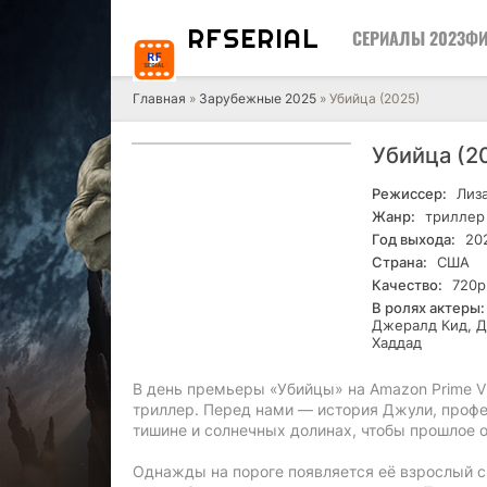
RF
SERIAL
СЕРИАЛЫ 2023
ФИ
Главная
»
Зарубежные 2025
» Убийца (2025)
Убийца (2
Режиссер:
Лиза
Жанр:
триллер
Год выхода:
20
Страна:
США
Качество:
720р
В ролях актеры:
Джералд Кид, Д
Хаддад
В день премьеры «Убийцы» на Amazon Prime V
триллер. Перед нами — история Джули, профе
тишине и солнечных долинах, чтобы прошлое о
Однажды на пороге появляется её взрослый с