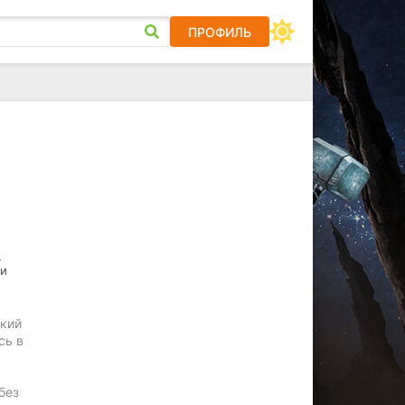
ПРОФИЛЬ
,
ли
ский
сь в
без