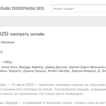
ЛЬМЫ 2025
СЕРИАЛЫ 2025
025)
смотреть онлайн
 Мулкахи
25
 - 1080р
Кили Хоуз, Фредди Хаймор, Давид Денсик, Шалом Брюн-Фрэнклин
евон Террелл, Джина Гершон, Ibraim Cándido, Аврора Мэрион, Д. Э
ideo — 25 июля 2025 — зрителям показали совсем не классиче
ссионального киллера на покое. Она выбрала Грецию, укрывши
сталось за горизонтом. Но покой часто иллюзорен.
ын Эдвард — сгорающий от желания узнать, почему отец исчез 