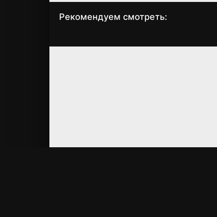
Рекомендуем смотреть:
Гангстерленд
Киллербот |
(сериал, 2025)
Murderbot (2025)
3,4 серия
Материалы на сайт
RF
SERIAL
только от правооб