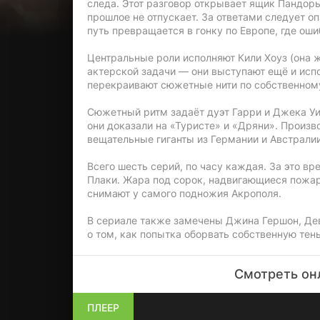
следа. Этот разговор открывает ящик Пандоры
прошлое не отпускает. За ответами следует оп
путь превращается в гонку по Европе, где оши
Центральные роли исполняют Кили Хоуз (она 
актерской задачи — они выступают ещё и ис
перекраивают сюжетные нити по собственном
Сюжетный ритм задаёт дуэт Гарри и Джека У
они доказали на «Туристе» и «Дряни». Произв
вещательные гиганты из Германии и Австралии
Всего шесть серий, по часу каждая. За это в
Плаки. Жара под сорок, надвигающиеся пожар
снимают у самого подножия Акрополя.
В сериале также замечены Джина Гершон, Де
о том, как попытка оборвать собственную тен
Смотреть онл
ПЛЕЕР