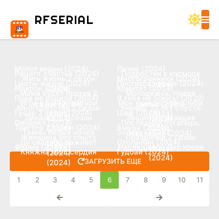
RF
SERIAL
Молот ведьм (2024)
Лихие (2024)
Рецепт счастья (2024)
Подростки в космосе
Жить жизнь 2 сезон
Многогранники (2024)
Цветы жизни (2024)
Противостояние (2024)
(2024)
Макрон (2024)
Комитет (2024)
(2024)
Мама будет против 2
Молодежка: Новая
Пока не родила (2024)
Я тебя не боюсь! (2022)
Игра в дочки-матери
Мое прекрасное алиби
сезон (2024)
смена (2024)
Многодетство 2 сезон
Универ. 13 лет спустя
Гусар 2 сезон (2024)
Шеф (2024)
(2022)
(2024)
Дикарка 1, 2 сезон
Защитная реакция
(2024)
(2024)
Овчарка (2024)
Последний богатырь.
Триггер 3 сезон (2024)
Амура (2024)
(2024)
(2024)
Тайны белых ночей
Золото (2024)
Наследие (2024)
Женщина без опыта
Праздники 2 сезон
До свадьбы заживет
Столыпин (2024)
(2024)
Фарма (2024)
Наследники: Дар крови
(2024)
(2024)
Княжна милосердия
Гудбай (2024)
(2024)
(2024)
ЗАГРУЗИТЬ ЕЩЕ
(2024)
1
2
3
4
5
6
7
8
9
10
11