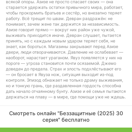
всякой опоры. Азизе не просто спасает своих — она
старается удержать остатки привычного мира, работает,
чтобы прокормить братьев и сестёр, но внезапно теряет
работу. Всё трещит по швам. Девран раздражён: не
понимает, зачем жене так держится за независимость.
Азизе говорит прямо — вокруг них район уже чужой,
выживать приходится иначе. Девран слушает, пытается
принять, но с каждым новым ударом теряет себя, не
знает, как бороться. Магазины закрывают перед Азизе
двери, люди отворачиваются. Давление не ослабевает —
наоборот, нарастает ураганом. Явуз появляется у них на
пороге — угроза становится почти осязаемой. Джемо
доведен до предела. Страх и злость подхлёстывают его
— он бросает в Явуза нож, ситуация выходит из-под
контроля. Эпизод обнажает не только драму выживания,
но и тонкую грань, где раздавленная гордость способна
дать начало отчаянному бунту. Азизе и её семья пытаются
держаться на плаву — в мире, где помощи уже не ждешь.
Смотреть онлайн "Беззащитные (2025) 30
серия" бесплатно