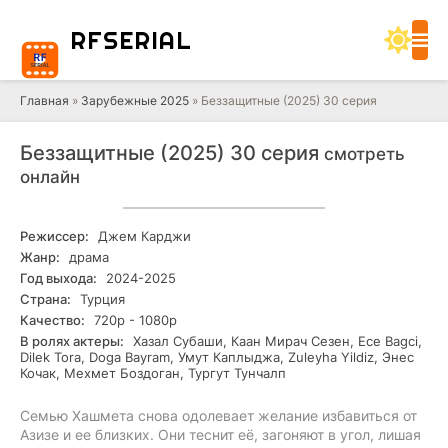
RF
SERIAL
Главная
»
Зарубежные 2025
» Беззащитные (2025) 30 серия
Беззащитные (2025) 30 серия
смотреть
онлайн
Режиссер:
Джем Карджи
Жанр:
драма
Год выхода:
2024-2025
Страна:
Турция
Качество:
720р - 1080р
В ролях актеры:
Хазал Субаши, Каан Мирач Сезен, Ece Bagci,
Dilek Tora, Doga Bayram, Умут Каплыджа, Zuleyha Yildiz, Энес
Кочак, Мехмет Боздоган, Тургут Тунчалп
Семью Хашмета снова одолевает желание избавиться от
Азизе и ее близких. Они теснит её, загоняют в угол, лишая