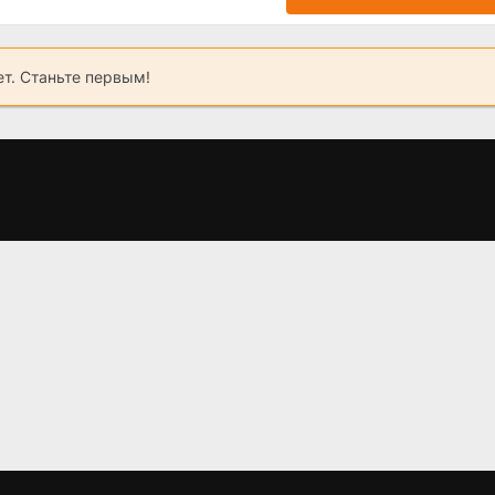
ет. Станьте первым!
чь
Когда любовь
Инъекция любви
Н
совсем не ждешь
(2024)
(2024)