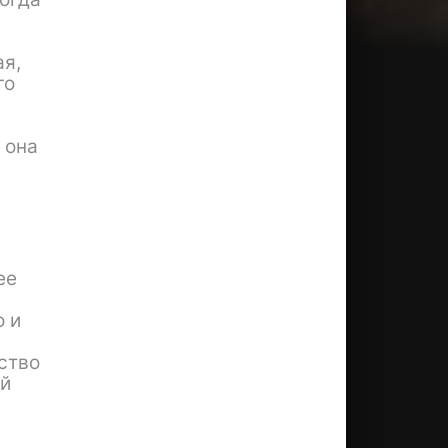
ая,
го
 она
ее
о и
ство
ый