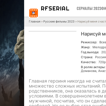
RF
SERIAL
СЕРИАЛЫ 2023
ФИ
Главная
»
Русские фильмы 2023
» Нарисуй меня счаст
Нарисуй м
Режиссер:
Всев
Жанр:
Мелодр
Год выхода:
20
Страна:
Россия
Качество:
720р
В ролях актеры:
Доманова, Анас
Главная героиня никогда не счита
множество сложных испытаний. По
родственников, она оказалась в 
условиями. В совершеннолетнем в
мужчиной, посчитав, что он сдела
свободой. Но ее выбор стал ошибо