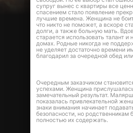
супруг вынес с квартиры все цен
спасением стало появление прекр
лучшие времена. Женщина не боит
что никто не поможет, а вскоре с
долги, а также больную мать. Вдо
старается использовать талант и 
домах. Родные никогда не поддерж
не уделяет достаточно времени им
благодарил за очередной обед ил
Очередным заказчиком становится
успехами. Женщина прислушалась
замечательный результат. Малярша
показалась привлекательной женщ
знаки внимания начинает подавать
безопасности, но родственникам 
полностью их содержать.