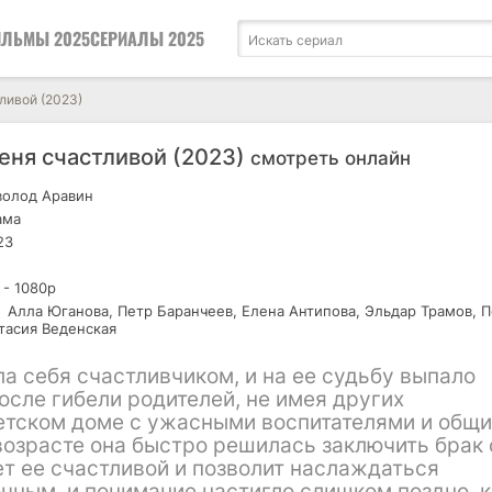
ЛЬМЫ 2025
СЕРИАЛЫ 2025
ливой (2023)
еня счастливой (2023)
смотреть онлайн
олод Аравин
ама
23
 - 1080р
Алла Юганова, Петр Баранчеев, Елена Антипова, Эльдар Трамов, 
тасия Веденская
ла себя счастливчиком, и на ее судьбу выпало
сле гибели родителей, не имея других
детском доме с ужасными воспитателями и общ
озрасте она быстро решилась заключить брак 
ет ее счастливой и позволит наслаждаться
чным, и понимание настигло слишком поздно, 