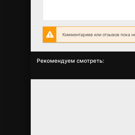
Комментариев или отзывов пока н
Рекомендуем смотреть:
Своя чужая дочь
Сжечь все и
(2024)
начать заново
(2024)