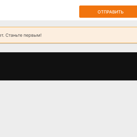
ОТПРАВИТЬ
ет. Станьте первым!
Одна любовь на
Южный циклон
двоих (2024)
(2022)