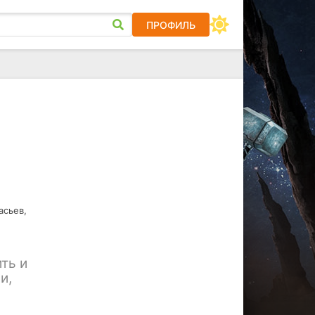
ПРОФИЛЬ
асьев,
ть и
и,