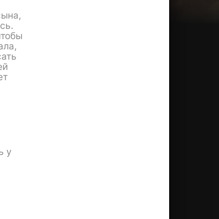
сына,
сь.
чтобы
ала,
сать
ей
ет
ь у