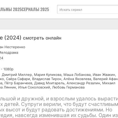
ЛЬМЫ 2025
СЕРИАЛЫ 2025
не (2024)
смотреть онлайн
н Нестеренко
Мелодрама
24
 - 1080р
Дмитрий Миллер, Мария Куликова, Маша Лобанова, Иван Жвакин,
ко, Саёра Сафари, Владислав Тирон, Алёна Яковлева, Валерий Афан
а, Пётр Баранчеев, Давид Мхитарель, Александр Резалин, Михаил
яна Лянник, Илья Соколовский, Любовь Германова
льшой и дружной, и взрослым удалось вырасти
 детей. Супруги верили, что будут счастливым
ых высот и будут радовать достижениями. Но
дия, навсегда изменившая их судьбы. Один из