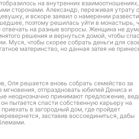
 отобразилось на внутренних взаимоотношениях,
ыми сторонами. Александр, переживая утрату 
евушку, и вскоре заявил о намерении развести
ошедшее, поэтому решилась уйти в монастырь, 
е отвечать на разные вопросы. Женщина не дум
ринятого решения и вернуться домой, чтобы спа
и. Муся, чтобы скорее собрать деньги для сво
гатное материнство, но данная затея не принес
в, Оля решается вновь собрать семейство за
е мгновения, отпраздновать юбилей Дениса и
ные неоднозначно принимают предложение, вед
 он пытается спасти собственную карьеру на
 приехать в загородный дом, где пройдет
перевернется, заставив воссоединиться, дабы
блемами.