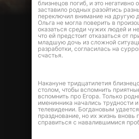
близнецов погиб, и это негативно
заставило родных разойтись разн
переключил внимание на другую д
Ольга не могла поверить в произ
оказаться среди чужих людей и н
что ей предстоит отказаться от п
младшую дочь из сложной ситуаци
разработки, согласилась на сурро
счастья.
Накануне тридцатилетия близнецо
столом, чтобы вспомнить приятны
вспомнить про Егора. Только род
именинника начались трудности и
телевидении. Богдановым удается
празднование, но их жизнь вновь 
справиться с навалившимися про