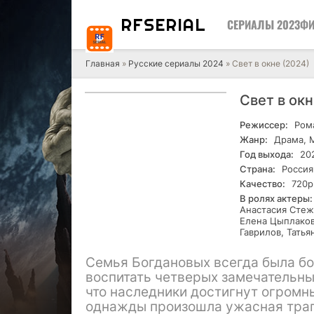
RF
SERIAL
СЕРИАЛЫ 2023
ФИ
Главная
»
Русские сериалы 2024
» Свет в окне (2024)
Свет в ок
Режиссер:
Рома
Жанр:
Драма, 
Год выхода:
20
Страна:
Россия
Качество:
720р
В ролях актеры:
Анастасия Стеж
Елена Цыплаков
Гаврилов, Тать
Семья Богдановых всегда была бо
воспитать четверых замечательных
что наследники достигнут огромн
однажды произошла ужасная траге