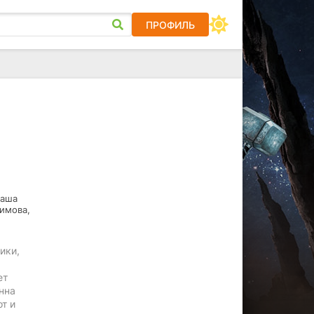
ПРОФИЛЬ
таша
симова,
ики,
ет
нна
от и