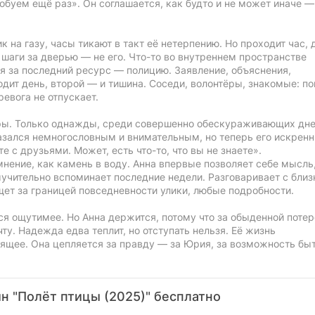
обуем ещё раз». Он соглашается, как будто и не может иначе —
 на газу, часы тикают в такт её нетерпению. Но проходит час, 
 шаги за дверью — не его. Что-то во внутреннем пространстве
я за последний ресурс — полицию. Заявление, объяснения,
одит день, второй — и тишина. Соседи, волонтёры, знакомые: п
ревога не отпускает.
иры. Только однажды, среди совершенно обескураживающих дне
казался немногословным и внимательным, но теперь его искренн
е с друзьями. Может, есть что-то, что вы не знаете».
нение, как камень в воду. Анна впервые позволяет себе мысль
мучительно вспоминает последние недели. Разговаривает с близ
щет за границей повседневности улики, любые подробности.
я ощутимее. Но Анна держится, потому что за обыденной потер
у. Надежда едва теплит, но отступать нельзя. Её жизнь
ящее. Она цепляется за правду — за Юрия, за возможность бы
н "Полёт птицы (2025)" бесплатно