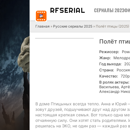
RF
SERIAL
СЕРИАЛЫ 2023
ФИ
Главная
»
Русские сериалы 2025
» Полёт птицы (2025)
Полёт пти
Режиссер:
Рома
Жанр:
Мелодр
Год выхода:
20
Страна:
Россия
Качество:
720р
В ролях актеры:
Васильева, Арт
Александр Нико
В доме Птицыных всегда тепло. Анна и Юрий 
зовут друзей, подшучивают друг над другом за
настоящая крепкая семья. Вот только одна ме
отчаянную силу. Они хотят стать родителями.
решилась на ЭКО, не один раз — каждый раз в 