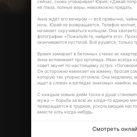
сейчас, снова уговаривает Юрия: «Давай попр
её глаза, полные веры, невозможно предать.
Анна ждёт его вечером — всё привычно, чайник
ночь. Юрий не возвращается. Телефон молчит,
начинает скручиваться кольцом. Она хватаетс
фотографии: «Пожалуйста, найдите его». Прох
оканчиваются пустотой. Всё рушится, только т
Время замирает в бетонных стенах их кварт
Анна вспоминает про ортопеда. Иван всегда 
совет звучит по-настоящему остро: «Поговорит
Он осторожно намекает на измену, бросая сом
которую так упорно отгоняла. Она медленно, 
ищет в словах и взглядах знакомых намёки, и
С каждым новым днём тоска в душе становитс
мужа — борьба за всю их когда-то единую мечт
превращается в трудное, ускользающее насто
вместе хоть когда-нибудь.
Смотреть онлай