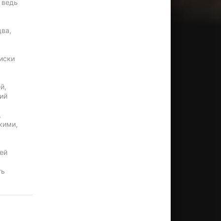
 ведь
два,
оиски
й,
ий
,
кими,
ей
ть