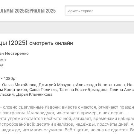
ЛЬМЫ 2025
СЕРИАЛЫ 2025
цы (2025)
смотреть онлайн
н Нестеренко
ама
25
 - 1080р
Ольга Михайлова, Дмитрий Мазуров, Александр Константинов, На
ём Крестников, Саша Политик, Татьяна Косач-Брындина, Галина Ани
льский, Дарья Клычникова
— словно сцепленные ладони: вместе смеются, отмечают праздн
 завтраком. Им завидуют, их ставят в пример, в них верят —
чта упрямо остаётся несбыточной, затихает, временами набира
 Испробовано всё: десятки анализов, надежды, подсчёты дней. А
надежде, что магия случится. Всё тщетно, но она не сдается. В