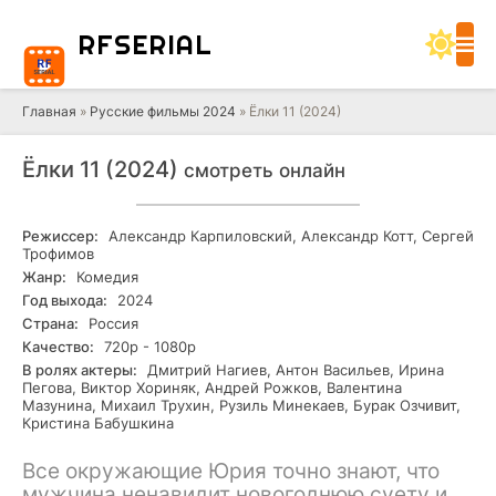
RF
SERIAL
Главная
»
Русские фильмы 2024
» Ёлки 11 (2024)
Ёлки 11 (2024)
смотреть онлайн
Режиссер:
Александр Карпиловский, Александр Котт, Сергей
Трофимов
Жанр:
Комедия
Год выхода:
2024
Страна:
Россия
Качество:
720р - 1080р
В ролях актеры:
Дмитрий Нагиев, Антон Васильев, Ирина
Пегова, Виктор Хориняк, Андрей Рожков, Валентина
Мазунина, Михаил Трухин, Рузиль Минекаев, Бурак Озчивит,
Кристина Бабушкина
Все окружающие Юрия точно знают, что
мужчина ненавидит новогоднюю суету и