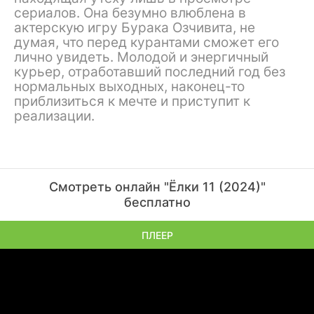
сериалов. Она безумно влюблена в
актерскую игру Бурака Озчивита, не
думая, что перед курантами сможет его
лично увидеть. Молодой и энергичный
курьер, отработавший последний год без
нормальных выходных, наконец-то
приблизиться к мечте и приступит к
реализации.
Смотреть онлайн "Ёлки 11 (2024)"
бесплатно
ПЛЕЕР