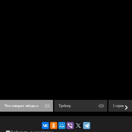
Что говорят звёзды о
Трейлер
1 серия
сериале «Театральная
зона»? | KION