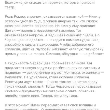
Возможно, он опасается перемен, которые приносит
театр.
Роль Ромео, впрочем, оказывается вакантной — Никиту
освобождают по УДО, хлопнув дверью так, что хлопок
эхом разносится по колонии. На смену ему приходит
Шиган — парень с невероятной памятью. Тот
отказывается напрочь. А ведь без Ромео нет пьесы. Но
Червонцев не сдаётся — находит в камере художника,
способного сделать декорации. Чтобы добиться его
согласия, идёт на глупость: набивает нелепую татуировку
прямо у всех на глазах. Смешно, абсурдно — но работает.
Находчивость Червонцева поражает Вольнова. Он
предлагает новую задумку: разбить пьесу по лагерным
правилам — заключённые играют Монтекки, охранники —
Капулетти. На удивление, глава колонии согласен.
Репетиции идут тяжко — никто толком не читал пьесу,
текст чужой, сложный. Тогда Червонцев пересказывает
«Ромео и Джульетту» на лагерном сленге, объясняя:
вдвоём против всех. Теперь зеки слушают.
В этот момент Шиган пересматривает свои взгляды и
решает участвовать. О причинах догадывается только