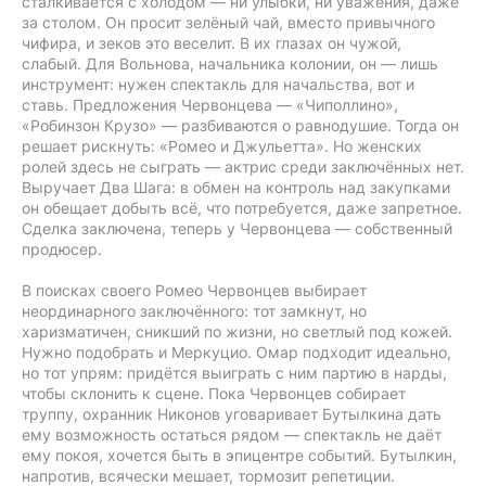
сталкивается с холодом — ни улыбки, ни уважения, даже
за столом. Он просит зелёный чай, вместо привычного
чифира, и зеков это веселит. В их глазах он чужой,
слабый. Для Вольнова, начальника колонии, он — лишь
инструмент: нужен спектакль для начальства, вот и
ставь. Предложения Червонцева — «Чиполлино»,
«Робинзон Крузо» — разбиваются о равнодушие. Тогда он
решает рискнуть: «Ромео и Джульетта». Но женских
ролей здесь не сыграть — актрис среди заключённых нет.
Выручает Два Шага: в обмен на контроль над закупками
он обещает добыть всё, что потребуется, даже запретное.
Сделка заключена, теперь у Червонцева — собственный
продюсер.
В поисках своего Ромео Червонцев выбирает
неординарного заключённого: тот замкнут, но
харизматичен, сникший по жизни, но светлый под кожей.
Нужно подобрать и Меркуцио. Омар подходит идеально,
но тот упрям: придётся выиграть с ним партию в нарды,
чтобы склонить к сцене. Пока Червонцев собирает
труппу, охранник Никонов уговаривает Бутылкина дать
ему возможность остаться рядом — спектакль не даёт
ему покоя, хочется быть в эпицентре событий. Бутылкин,
напротив, всячески мешает, тормозит репетиции.