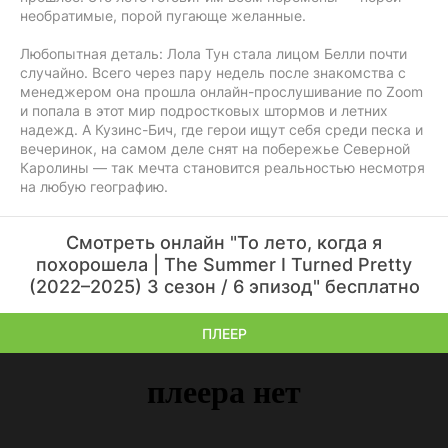
необратимые, порой пугающе желанные.
Любопытная деталь: Лола Тун стала лицом Белли почти
случайно. Всего через пару недель после знакомства с
менеджером она прошла онлайн-прослушивание по Zoom
и попала в этот мир подростковых штормов и летних
надежд. А Кузинс-Бич, где герои ищут себя среди песка и
вечеринок, на самом деле снят на побережье Северной
Каролины — так мечта становится реальностью несмотря
на любую географию.
Смотреть онлайн "То лето, когда я
похорошела | The Summer I Turned Pretty
(2022–2025) 3 сезон / 6 эпизод" бесплатно
ПЛЕЕР