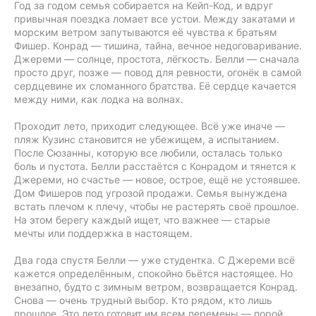
Год за годом семья собирается на Кейп-Код, и вдруг
привычная поездка ломает все устои. Между закатами и
морским ветром запутываются её чувства к братьям
Фишер. Конрад — тишина, тайна, вечное недоговаривание.
Джереми — солнце, простота, лёгкость. Белли — сначала
просто друг, позже — повод для ревности, огонёк в самой
сердцевине их сломанного братства. Её сердце качается
между ними, как лодка на волнах.
Проходит лето, приходит следующее. Всё уже иначе —
пляж Кузинс становится не убежищем, а испытанием.
После Сюзанны, которую все любили, осталась только
боль и пустота. Белли расстаётся с Конрадом и тянется к
Джереми, но счастье — новое, острое, ещё не устоявшее.
Дом Фишеров под угрозой продажи. Семья вынуждена
встать плечом к плечу, чтобы не растерять своё прошлое.
На этом берегу каждый ищет, что важнее — старые
мечты или поддержка в настоящем.
Два года спустя Белли — уже студентка. С Джереми всё
кажется определённым, спокойно бьётся настоящее. Но
внезапно, будто с зимным ветром, возвращается Конрад.
Снова — очень трудный выбор. Кто рядом, кто лишь
прошлое. Это лето готовит им всем перемены — порой