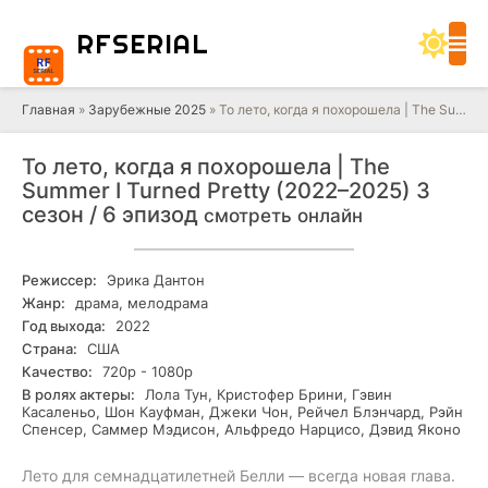
RF
SERIAL
Главная
»
Зарубежные 2025
» То лето, когда я похорошела | The Summer I Turned Pretty (2022–2025) 3 сезон / 6 эпизод
То лето, когда я похорошела | The
Summer I Turned Pretty (2022–2025) 3
сезон / 6 эпизод
смотреть онлайн
Режиссер:
Эрика Дантон
Жанр:
драма, мелодрама
Год выхода:
2022
Страна:
США
Качество:
720р - 1080р
В ролях актеры:
Лола Тун, Кристофер Брини, Гэвин
Касаленьо, Шон Кауфман, Джеки Чон, Рейчел Блэнчард, Рэйн
Спенсер, Саммер Мэдисон, Альфредо Нарцисо, Дэвид Яконо
Лето для семнадцатилетней Белли — всегда новая глава.