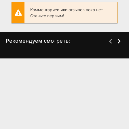
Комментариев или отзывов пока нет.
Станьте первым!
Рекомендуем смотреть:
Слово пацана 2 сезон
Сериал Фишер.
когда выйдет? дата
Затмение | Интро
(2025) Wink